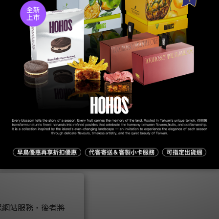
FAQ
SGS
Service
Privacy
隱私權政策
|
使用者條款與細則
| 2021 © 火火選物
蒸汽火車股份有限公司 90828375
0800-001-112 高雄市左營區明華一路70號2樓
 以確保網站服務，後者將