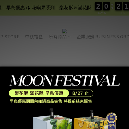
2
2
0
0
2
2
1
1
2
2
0
0
2
2
1
1
限量｜早鳥優惠 🥮 花嶼果系列｜梨花酥＆滿花酥
DAYS
HRS
P STORE
中秋禮盒
所有商品
企業服務 BUSINESS OR
SERVICE
CON
信箱 /
Join us
電話 /
Purchase info
週一至
Overseas delivery