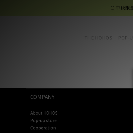
🌕 中秋
THE HOHOS
POP-U
COMPANY
About HOHOS
Pop-up store
Cooperation