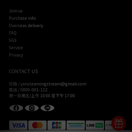
Join us
Purchase info
Overseas delivery
FAQ
SGS
Service
Privacy
CONTACT US
信箱 / yansteamingstream@gmail.com
電話 / 0800-001-112
週一至週五/上午 10:00 至下午 17:00