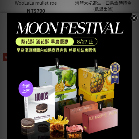
WooLaLa mullet roe
海鹽太妃野生一口烏金磚禮盒
(低溫出貨)
NT$790
NT$790
春節限定，待春節期間開放訂購
SOLD OUT
莫札瑞拉起司野生一口烏銀磚
禮盒(低溫出貨)
NT$790